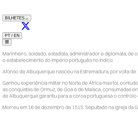
BILHETES
→
PT
/
EN
Marinheiro, soldado, estadista, administrador e diplomata, de 
o estabelecimento do império português no Índico.
Afonso de Albuquerque nasceu na Estremadura, por volta de 
Ganhou experiência militar no Norte de África mas foi, contudo,
as conquistas de Ormuz, de Goa e de Malaca, consumadas entr
de Albuquerque garantiu para a coroa portuguesa o controlo
Morreu em 16 de dezembro de 1515. Sepultado na Igreja da Gr