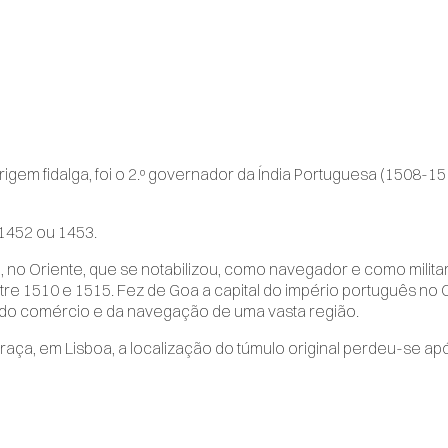
origem fidalga, foi o 2.º governador da Índia Portuguesa (1508-1
1452 ou 1453.
 no Oriente, que se notabilizou, como navegador e como militar. F
e 1510 e 1515. Fez de Goa a capital do império português no 
 do comércio e da navegação de uma vasta região.
aça, em Lisboa, a localização do túmulo original perdeu-se ap